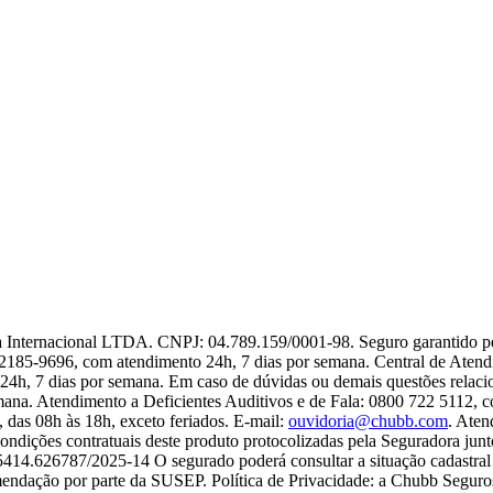
cia Internacional LTDA. CNPJ: 04.789.159/0001-98. Seguro garantido 
2185-9696, com atendimento 24h, 7 dias por semana. Central de Atend
4h, 7 dias por semana. Em caso de dúvidas ou demais questões relac
emana. Atendimento a Deficientes Auditivos e de Fala: 0800 722 5112,
das 08h às 18h, exceto feriados. E-mail:
ouvidoria@chubb.com
. Aten
condições contratuais deste produto protocolizadas pela Seguradora jun
4.626787/2025-14 O segurado poderá consultar a situação cadastral d
mendação por parte da SUSEP. Política de Privacidade: a Chubb Seguro